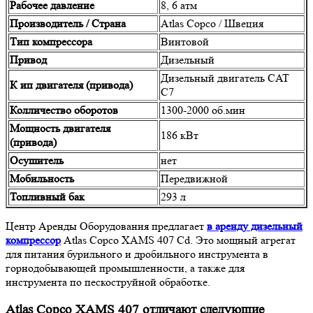
Рабочее давление
8, 6 атм
Производитель / Страна
Atlas Copco / Швеция
Тип компрессора
Винтовой
Привод
Дизельный
Дизельный двигатель CAT
К ип двигателя (привода)
C7
Колличество оборотов
1300-2000 об.мин
Мощность двигателя
186 кВт
(привода)
Осушитель
нет
Мобильность
Передвижной
Топливный бак
293 л
Центр Аренды Оборудования предлагает
в аренду дизельный
компрессор
Atlas Copco XAMS 407 Cd. Это мощный агрегат
для питания бурильного и дробильного инструмента в
горнодобывающей промышленности, а также для
инструмента по пескоструйной обработке.
Atlas Copco XAMS 407 отличают следующие