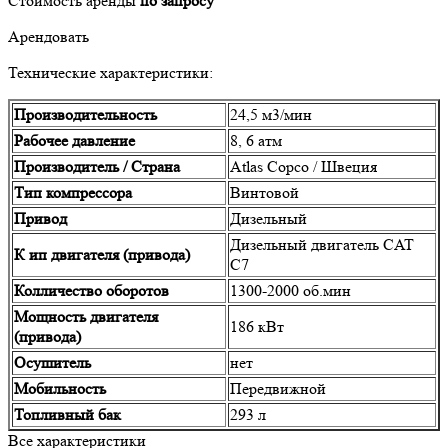
Стоимость аренды
по запросу
Арендовать
Технические характеристики:
Производительность
24,5 м3/мин
Рабочее давление
8, 6 атм
Производитель / Страна
Atlas Copco / Швеция
Тип компрессора
Винтовой
Привод
Дизельный
Дизельный двигатель CAT
К ип двигателя (привода)
C7
Колличество оборотов
1300-2000 об.мин
Мощность двигателя
186 кВт
(привода)
Осушитель
нет
Мобильность
Передвижной
Топливный бак
293 л
Все характеристики