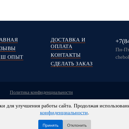
АВНАЯ
ДОСТАВКА И
+7(8
ОПЛАТА
ТЗЫВЫ
Пн-Пт
КОНТАКТЫ
АШ ОПЫТ
chebo
СДЕЛАТЬ ЗАКАЗ
политика конфиденциальности
и для улучшения работы сайта. Продолжая использование
ключительно информационный характер, являются ориентировочн
конфиденциальности
.
ция, касающаяся комплектаций, технических характеристик, цве
й аренды оборудования и т. п., ни при каких условиях не явля
Принять
Отклонить
 Копирование материалов с сайта без разрешения запрещено!