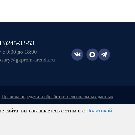
43)245-33-53
 с 9:00 до 18:00
ksary@gkprom-arenda.ru
правила передачи и обработки персональных данных
 сайта, вы соглашаетесь с этим и с
Политикой
ыми и могут отличаться от действительных
товых сочетаний, стоимости услуг, сервисного
ется публичной офертой, определяемой положениями