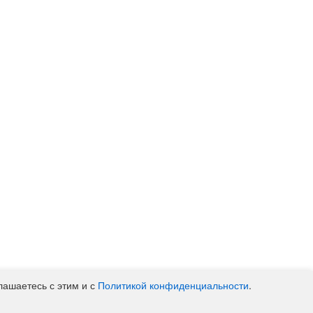
личаться от действительных розничных цен. Вся представленная
лашаетесь с этим и с
Политикой конфиденциальности
.
луживания, дополнительного оборудования, условий аренды
кса Российской Федерации. Копирование материалов с сайта без