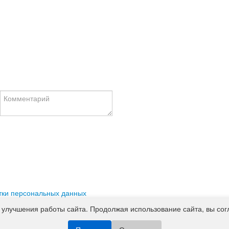
тки персональных данных
информационный характер, являются ориентировочными и могут от
 улучшения работы сайта. Продолжая использование сайта, вы сог
ктеристик, цветовых сочетаний, стоимости услуг, сервисного обс
ной офертой, определяемой положениями ст. 437 Гражданского коде