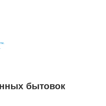
.
енных бытовок