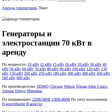
Аренда генераторов
-70квт
Генераторы и
электростанции 70 кВт в
аренду
По мощности:
10 кВт
12 кВт
15 кВт
16 кВт
20 кВт
30 кВт
40
кВт
50 кВт
60 кВт
70 кВт
80 кВт
90 кВт
100 кВт
120 кВт
130
кВт
150 кВт
200 кВт
250 кВт
280 кВт
300 кВт
400 кВт
450 кВт
500 кВт
600 кВт
По производителю:
SDMO
Chicago
Wilson
Teksan
Atlas Copco
Airman
Denyo
Himoinsa
По напряжению:
220В/380В
230В/400В
По типу исполнения:
В контейнере
В кожухе