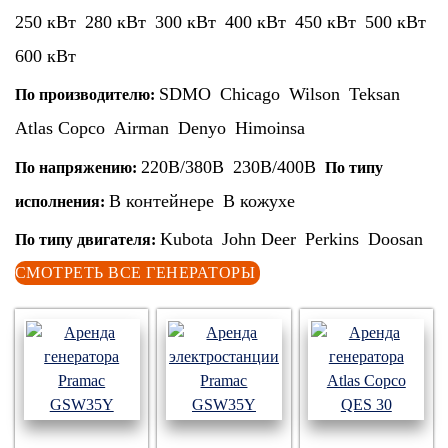
250 кВт
280 кВт
300 кВт
400 кВт
450 кВт
500 кВт
600 кВт
SDMO
Chicago
Wilson
Teksan
По производителю:
Atlas Copco
Airman
Denyo
Himoinsa
220В/380В
230В/400В
По напряжению:
По типу
В контейнере
В кожухе
исполнения:
Kubota
John Deer
Perkins
Doosan
По типу двигателя:
СМОТРЕТЬ ВСЕ ГЕНЕРАТОРЫ