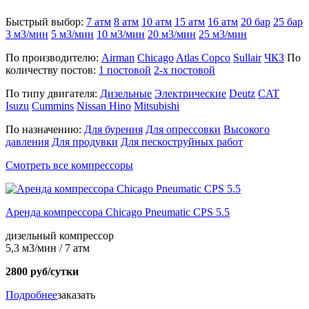
Быстрый выбор:
7 атм
8 атм
10 атм
15 атм
16 атм
20 бар
25 бар
3 м3/мин
5 м3/мин
10 м3/мин
20 м3/мин
25 м3/мин
По производителю:
Airman
Chicago
Atlas Copco
Sullair
ЧКЗ
По
количеству постов:
1 постовой
2-х постовой
По типу двигателя:
Дизельные
Электрические
Deutz
CAT
Isuzu
Cummins
Nissan
Hino
Mitsubishi
По назначению:
Для бурения
Для опрессовки
Высокого
давления
Для продувки
Для пескоструйных работ
Смотреть все компрессоры
Аренда компрессора Chicago Pneumatic CPS 5.5
дизельный компрессор
5,3 м3/мин / 7 атм
2800 руб/сутки
Подробнее
заказать